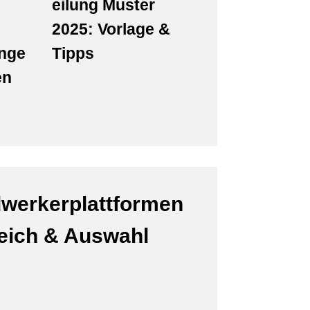
eilung Muster
2025: Vorlage &
nge
Tipps
en
werkerplattformen
leich & Auswahl