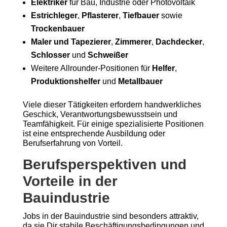
Elektriker
für Bau, Industrie oder Photovoltaik
Estrichleger
,
Pflasterer
,
Tiefbauer
sowie
Trockenbauer
Maler und Tapezierer
,
Zimmerer
,
Dachdecker
,
Schlosser
und
Schweißer
Weitere Allrounder-Positionen für
Helfer
,
Produktionshelfer
und
Metallbauer
Viele dieser Tätigkeiten erfordern handwerkliches
Geschick, Verantwortungsbewusstsein und
Teamfähigkeit. Für einige spezialisierte Positionen
ist eine entsprechende Ausbildung oder
Berufserfahrung von Vorteil.
Berufsperspektiven und
Vorteile in der
Bauindustrie
Jobs in der Bauindustrie sind besonders attraktiv,
da sie Dir stabile Beschäftigungsbedingungen und