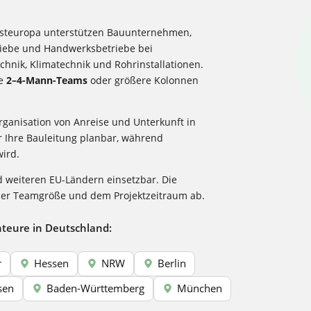
steuropa unterstützen Bauunternehmen,
riebe und Handwerksbetriebe bei
echnik, Klimatechnik und Rohrinstallationen.
te
2–4-Mann-Teams
oder größere Kolonnen
anisation von Anreise und Unterkunft in
r Ihre Bauleitung planbar, während
wird.
d weiteren EU-Ländern einsetzbar. Die
 der Teamgröße und dem Projektzeitraum ab.
teure in Deutschland:
r
Hessen
NRW
Berlin
sen
Baden-Württemberg
München