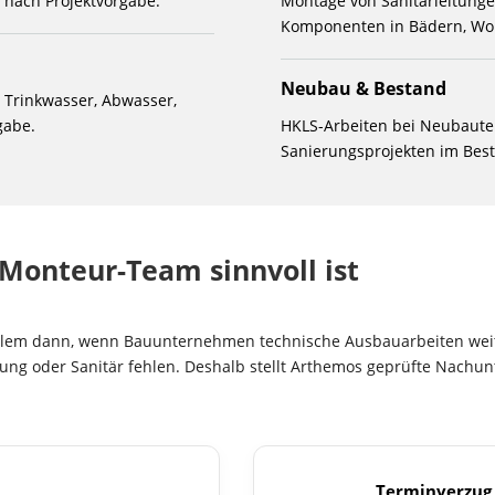
nach Projektvorgabe.
Montage von Sanitärleitunge
Komponenten in Bädern, W
Neubau & Bestand
 Trinkwasser, Abwasser,
gabe.
HKLS-Arbeiten bei Neubaute
Sanierungsprojekten im Bes
Monteur-Team sinnvoll ist
allem dann, wenn Bauunternehmen technische Ausbauarbeiten weit
ftung oder Sanitär fehlen. Deshalb stellt Arthemos geprüfte Nachu
Terminverzug