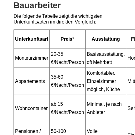
Bauarbeiter
Die folgende Tabelle zeigt die wichtigsten
Unterkunftsarten im direkten Vergleich:
Unterkunftsart
Preis
*
Ausstattung
F
20-35
Basisausstattung,
Monteurzimmer
Ho
€/Nacht/Person
oft Mehrbett
Komfortabler,
35-60
Appartements
Einzelzimmer
Mit
€/Nacht/Person
möglich, Küche
ab 15
Minimal, je nach
Wohncontainer
Seh
€/Nacht/Person
Anbieter
Pensionen /
50-100
Volle