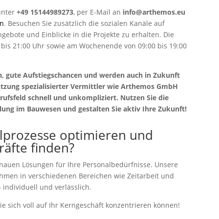
unter
+49 15144989273
, per E-Mail an
info@arthemos.eu
en
. Besuchen Sie zusätzlich die sozialen Kanäle auf
ngebote und Einblicke in die Projekte zu erhalten. Die
00 bis 21:00 Uhr sowie am Wochenende von 09:00 bis 19:00
ten, gute Aufstiegschancen und werden auch in Zukunft
tützung spezialisierter Vermittler wie Arthemos GmbH
erufsfeld schnell und unkompliziert. Nutzen Sie die
klung im Bauwesen und gestalten Sie aktiv Ihre Zukunft!
lprozesse optimieren und
kräfte finden?
enauen Lösungen für Ihre Personalbedürfnisse. Unsere
nehmen in verschiedenen Bereichen wie Zeitarbeit und
 individuell und verlässlich.
ie sich voll auf Ihr Kerngeschäft konzentrieren können!