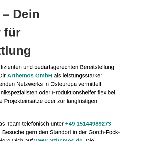
– Dein
 für
ttlung
ffizienten und bedarfsgerechten Bereitstellung
 Dir
Arthemos GmbH
als leistungsstarker
henden Netzwerks in Osteuropa vermittelt
ikspezialisten oder Produktionshelfer flexibel
e Projekteinsätze oder zur langfristigen
as Team telefonisch unter
+49 15144989273
. Besuche gern den Standort in der Gorch-Fock-
miere Dich auf
www.arthemos.de
. Die