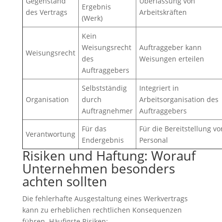
Gegenstand
Überlassung von
Ergebnis
des Vertrags
Arbeitskräften
(Werk)
Kein
Weisungsrecht
Auftraggeber kann
Weisungsrecht
des
Weisungen erteilen
Auftraggebers
Selbstständig
Integriert in
Organisation
durch
Arbeitsorganisation des
Auftragnehmer
Auftraggebers
Für das
Für die Bereitstellung vo
Verantwortung
Endergebnis
Personal
Risiken und Haftung: Worauf
Unternehmen besonders
achten sollten
Die fehlerhafte Ausgestaltung eines Werkvertrags
kann zu erheblichen rechtlichen Konsequenzen
führen. Häufigste Risiken: