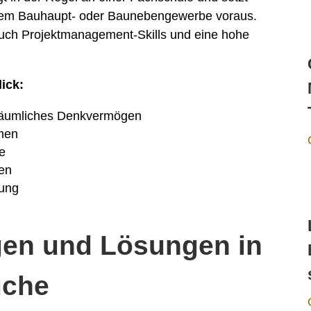
inem Bauhaupt- oder Baunebengewerbe voraus.
uch Projektmanagement-Skills und eine hohe
ick:
räumliches Denkvermögen
men
e
men
dung
gen und Lösungen in
uche