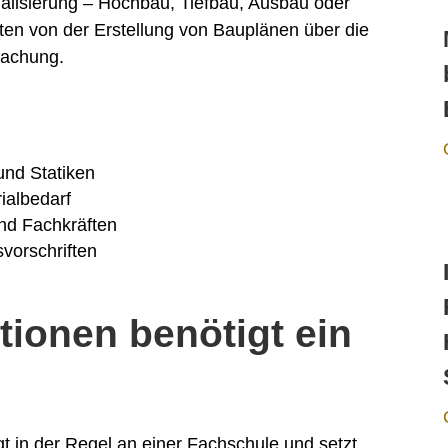
ialisierung – Hochbau, Tiefbau, Ausbau oder
en von der Erstellung von Bauplänen über die
wachung.
und Statiken
ialbedarf
nd Fachkräften
svorschriften
tionen benötigt ein
t in der Regel an einer Fachschule und setzt