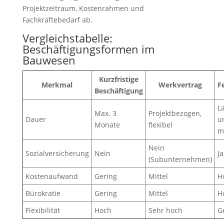
Projektzeitraum, Kostenrahmen und
Fachkräftebedarf ab.
Vergleichstabelle:
Beschäftigungsformen im
Bauwesen
Kurzfristige
Merkmal
Werkvertrag
F
Beschäftigung
La
Max. 3
Projektbezogen,
Dauer
u
Monate
flexibel
m
Nein
Sozialversicherung
Nein
Ja
(Subunternehmen)
Kostenaufwand
Gering
Mittel
H
Bürokratie
Gering
Mittel
H
Flexibilität
Hoch
Sehr hoch
G