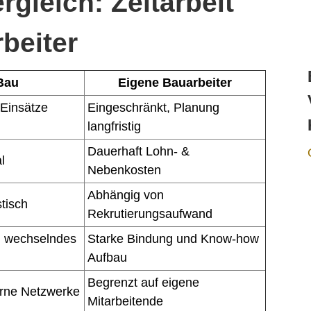
rgleich: Zeitarbeit
rbeiter
 Bau
Eigene Bauarbeiter
 Einsätze
Eingeschränkt, Planung
langfristig
Dauerhaft Lohn- &
l
Nebenkosten
Abhängig von
stisch
Rekrutierungsaufwand
h wechselndes
Starke Bindung und Know-how
Aufbau
Begrenzt auf eigene
erne Netzwerke
Mitarbeitende