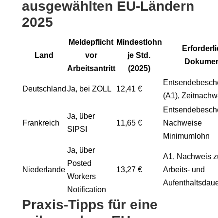
ausgewählten EU-Ländern
2025
Meldepflicht
Mindestlohn
Erforderl
Land
vor
je Std.
Dokumen
Arbeitsantritt
(2025)
Entsendebesch
Deutschland
Ja, bei ZOLL
12,41 €
(A1), Zeitnachw
Entsendebesche
Ja, über
Frankreich
11,65 €
Nachweise
SIPSI
Minimumlohn
Ja, über
A1, Nachweis z
Posted
Niederlande
13,27 €
Arbeits- und
Workers
Aufenthaltsdau
Notification
Praxis-Tipps für eine