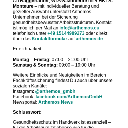
Ob
Baggerfahrer
,
WDVS-Monteure
oder
HKLS-
Monteure
– mit individueller Beratung und
gezielter Auswahl unterstützt Arthemos
Unternehmen bei der Sicherung
gesundheitsbewusster Arbeitsstrukturen. Kontakt
ist möglich per Mail an
info@arthemos.eu
,
telefonisch unter
+49 15144989273
oder direkt
über das
Kontaktformular
auf
arthemos.de
.
Erreichbarkeit:
Montag – Freitag:
07:00 – 21:00 Uhr
Samstag & Sonntag:
09:00 – 19:00 Uhr
Weitere Einblicke und Neuigkeiten im Bereich
Fachkräftesicherung findest Du auch über unsere
sozialen Kanäle:
Instagram:
@arthemos_gmbh
Facebook:
facebook.com/ArthemosGmbH
Newsportal:
Arthemos News
Schlusswort:
Gesundheitsschutz im Handwerk ist essenziell –
für die Arbeitsqualität ebenso wie für die