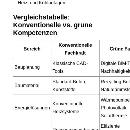
Heiz- und Kühlanlagen
Vergleichstabelle:
Konventionelle vs. grüne
Kompetenzen
Konventionelle
Bereich
Grüne Fa
Fachkraft
Klassische CAD-
Digitale BIM-T
Bauplanung
Tools
Nachhaltigkei
Standard-Beton,
Recycling-Bet
Baumaterial
Kunststoffe
Naturdämmstof
Wärmepumpe
Konventionelle
Energielösungen
Photovoltaik,
Heizsysteme
Solarthermie
Effiziente
Ressourcenverbrauch