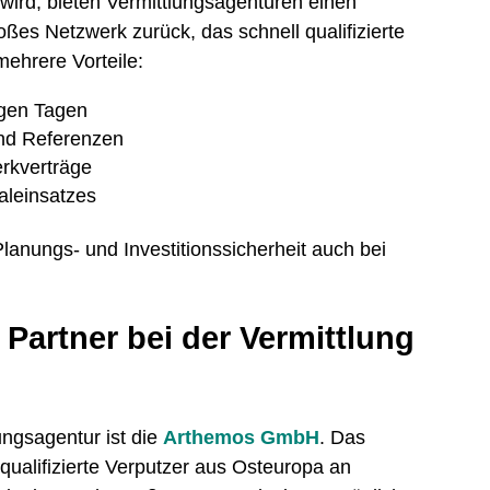
 wird, bieten Vermittlungsagenturen einen
oßes Netzwerk zurück, das schnell qualifizierte
mehrere Vorteile:
igen Tagen
 und Referenzen
erkverträge
naleinsatzes
anungs- und Investitionssicherheit auch bei
artner bei der Vermittlung
lungsagentur ist die
Arthemos GmbH
. Das
ualifizierte Verputzer aus Osteuropa an