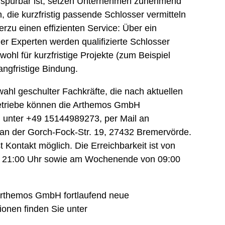
 spürbar ist, setzen Unternehmen zunehmend
n, die kurzfristig passende Schlosser vermitteln
ierzu einen effizienten Service: Über ein
r Experten werden qualifizierte Schlosser
wohl für kurzfristige Projekte (zum Beispiel
angfristige Bindung.
ahl geschulter Fachkräfte, die nach aktuellen
 Betriebe können die Arthemos GmbH
ch unter +49 15144989273, per Mail an
t an der Gorch-Fock-Str. 19, 27432 Bremervörde.
t Kontakt möglich. Die Erreichbarkeit ist von
nd 21:00 Uhr sowie am Wochenende von 09:00
e Arthemos GmbH fortlaufend neue
ionen finden Sie unter