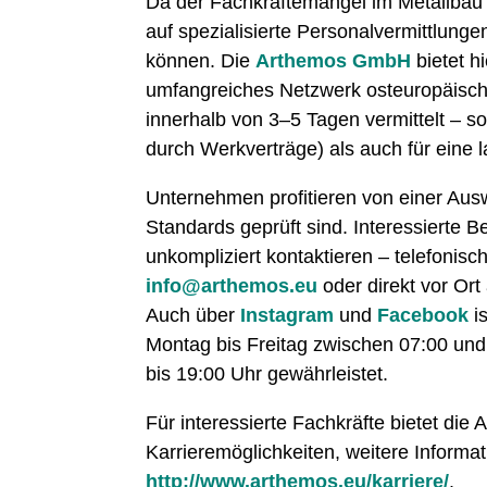
Da der Fachkräftemangel im Metallbau
auf spezialisierte Personalvermittlunge
können. Die
Arthemos GmbH
bietet h
umfangreiches Netzwerk osteuropäische
innerhalb von 3–5 Tagen vermittelt – so
durch Werkverträge) als auch für eine l
Unternehmen profitieren von einer Ausw
Standards geprüft sind. Interessierte
unkompliziert kontaktieren – telefonis
info@arthemos.eu
oder direkt vor Or
Auch über
Instagram
und
Facebook
is
Montag bis Freitag zwischen 07:00 u
bis 19:00 Uhr gewährleistet.
Für interessierte Fachkräfte bietet di
Karrieremöglichkeiten, weitere Informat
http://www.arthemos.eu/karriere/
.