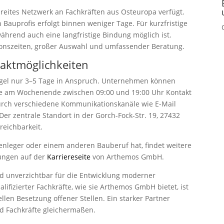
 breites Netzwerk an Fachkräften aus Osteuropa verfügt.
Bauprofis erfolgt binnen weniger Tage. Für kurzfristige
ährend auch eine langfristige Bindung möglich ist.
ionszeiten, großer Auswahl und umfassender Beratung.
aktmöglichkeiten
egel nur 3–5 Tage in Anspruch. Unternehmen können
wie am Wochenende zwischen 09:00 und 19:00 Uhr Kontakt
durch verschiedene Kommunikationskanäle wie E-Mail
 Der zentrale Standort in der Gorch-Fock-Str. 19, 27432
reichbarkeit.
odenleger oder einem anderen Bauberuf hat, findet weitere
bungen auf der
Karriereseite
von Arthemos GmbH.
nd unverzichtbar für die Entwicklung moderner
lifizierter Fachkräfte, wie sie Arthemos GmbH bietet, ist
llen Besetzung offener Stellen. Ein starker Partner
d Fachkräfte gleichermaßen.