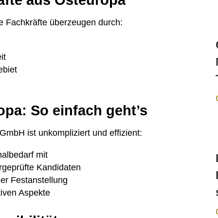
räfte aus Osteuropa
e Fachkräfte überzeugen durch:
it
ebiet
opa: So einfach geht’s
mbH ist unkompliziert und effizient:
nalbedarf mit
rgeprüfte Kandidaten
er Festanstellung
tiven Aspekte