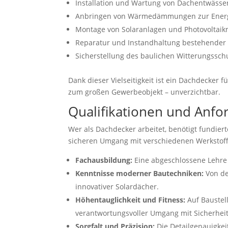
Installation und Wartung von Dachentwäss
Anbringen von Wärmedämmungen zur Ener
Montage von Solaranlagen und Photovoltai
Reparatur und Instandhaltung bestehender
Sicherstellung des baulichen Witterungssch
Dank dieser Vielseitigkeit ist ein Dachdecker 
zum großen Gewerbeobjekt – unverzichtbar.
Qualifikationen und Anf
Wer als Dachdecker arbeitet, benötigt fundie
sicheren Umgang mit verschiedenen Werkstoff
Fachausbildung:
Eine abgeschlossene Lehre o
Kenntnisse moderner Bautechniken:
Von der
innovativer Solardächer.
Höhentauglichkeit und Fitness:
Auf Baustell
verantwortungsvoller Umgang mit Sicherheit
Sorgfalt und Präzision:
Die Detailgenauigkeit