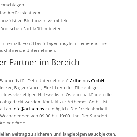
 vorschlagen
tion berücksichtigen
 langfristige Bindungen vermitteln
ländischen Fachkräften bieten
el innerhalb von 3 bis 5 Tagen möglich – eine enorme
auausführende Unternehmen.
r Partner im Bereich
 Bauprofis für Dein Unternehmen?
Arthemos GmbH
decker, Baggerfahrer, Elektriker oder Fliesenleger –
k eines vielseitigen Netzwerks in Osteuropa können die
u abgedeckt werden. Kontakt zur Arthemos GmbH ist
ail an
info@arthemos.eu
möglich. Die Erreichbarkeit:
n Wochenenden von 09:00 bis 19:00 Uhr. Der Standort
 Bremervörde.
iellen Beitrag zu sicheren und langlebigen Bauobjekten.