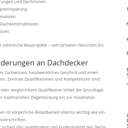
erungen und Dachrinnen
gieeinsparung
kmodulen
 Dachkonstruktionen
utzes
für zahlreiche Bauprojekte – vom privaten Häuschen bis
orderungen an Dachdecker
rtes Fachwissen, handwerkliches Geschick und einen
en. Zentrale Qualifikationen und Kompetenzen sind:
der vergleichbare Qualifikation bildet die Grundlage.
 traditionellen Ziegeldeckung bis zur Installation
en ist körperliche Belastbarkeit ebenso wichtig wie ein
svorschriften.
 sichert die Langlebigkeit und Funktionalität des Dachs.