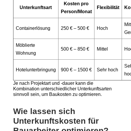
Kosten pro
Unterkunftsart
Flexibilität
Ko
Person/Monat
Mitt
Containerlösung
250 € – 500 €
Hoch
Ge
Möblierte
500 € – 850 €
Mittel
Ho
Wohnung
Se
Hotelunterbringung
900 € – 1500 €
Sehr hoch
ho
Je nach Projektart und -dauer kann die
Kombination unterschiedlicher Unterkunftsarten
sinnvoll sein, um Baukosten zu optimieren.
Wie lassen sich
Unterkunftskosten für
Bauarbeiter optimieren?