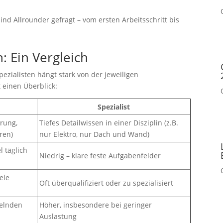
nd Allrounder gefragt – vom ersten Arbeitsschritt bis
n: Ein Vergleich
zialisten hängt stark von der jeweiligen
t einen Überblick:
Spezialist
erung,
Tiefes Detailwissen in einer Disziplin (z.B.
ren)
nur Elektro, nur Dach und Wand)
l täglich
Niedrig – klare feste Aufgabenfelder
ele
Oft überqualifiziert oder zu spezialisiert
selnden
Höher, insbesondere bei geringer
Auslastung