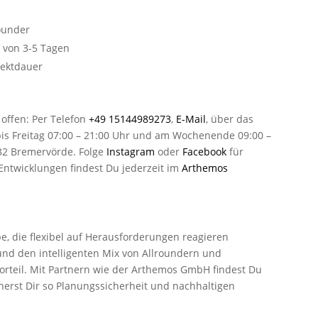
rounder
b von 3-5 Tagen
jektdauer
offen: Per Telefon
+49 15144989273
,
E-Mail
, über das
is Freitag 07:00 – 21:00 Uhr und am Wochenende 09:00 –
432 Bremervörde. Folge
Instagram
oder
Facebook
für
Entwicklungen findest Du jederzeit im
Arthemos
be, die flexibel auf Herausforderungen reagieren
und den intelligenten Mix von Allroundern und
vorteil. Mit Partnern wie der Arthemos GmbH findest Du
herst Dir so Planungssicherheit und nachhaltigen