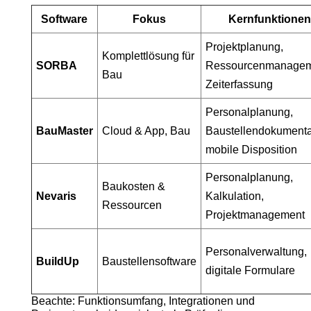
Software
Fokus
Kernfunktionen
Projektplanung,
Komplettlösung für
SORBA
Ressourcenmanagem
Bau
Zeiterfassung
Personalplanung,
BauMaster
Cloud & App, Bau
Baustellendokumenta
mobile Disposition
Personalplanung,
Baukosten &
Nevaris
Kalkulation,
Ressourcen
Projektmanagement
Personalverwaltung,
BuildUp
Baustellensoftware
digitale Formulare
Beachte: Funktionsumfang, Integrationen und