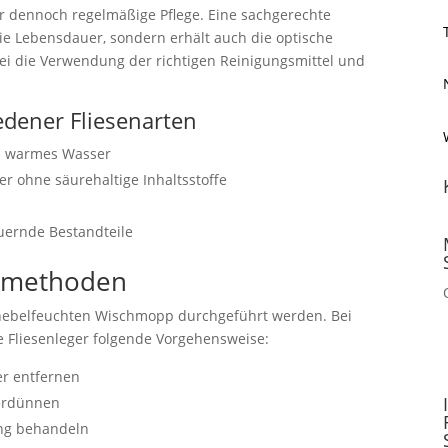
er dennoch regelmäßige Pflege. Eine sachgerechte
ie Lebensdauer, sondern erhält auch die optische
abei die Verwendung der richtigen Reinigungsmittel und
edener Fliesenarten
nd warmes Wasser
ger ohne säurehaltige Inhaltsstoffe
l
euernde Bestandteile
gsmethoden
m nebelfeuchten Wischmopp durchgeführt werden. Bei
Fliesenleger folgende Vorgehensweise:
r entfernen
verdünnen
ung behandeln