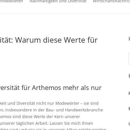
nnovationen
Nachhaltigkeit und Diversität
Wirtschaftsnachric
ität: Warum diese Werte für
ersität für Arthemos mehr als nur
eit und Diversität nicht nur Modewörter – sie sind
men, insbesondere in der Bau- und Handwerksbranche
themos sind diese Werte der Kern unserer
nserer täglichen Arbeit. Lassen Sie mich Ihnen
htig sind und wie sie in unserem Alltag gelebt werden.