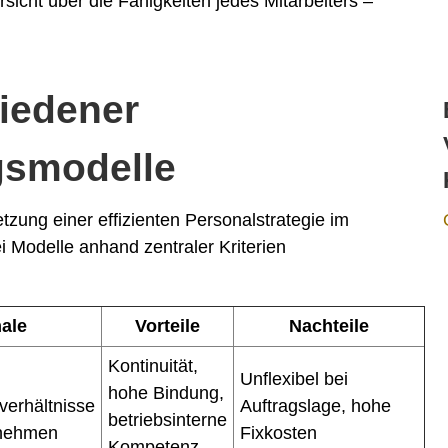
sicht über die Fähigkeiten jedes Mitarbeiters –
hiedener
gsmodelle
zung einer effizienten Personalstrategie im
Modelle anhand zentraler Kriterien
ale
Vorteile
Nachteile
Kontinuität,
Unflexibel bei
hohe Bindung,
verhältnisse
Auftragslage, hohe
betriebsinterne
rnehmen
Fixkosten
Kompetenz