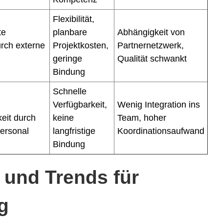
Flexibilität,
te
planbare
Abhängigkeit von
urch externe
Projektkosten,
Partnernetzwerk,
geringe
Qualität schwankt
Bindung
Schnelle
Verfügbarkeit,
Wenig Integration ins
eit durch
keine
Team, hoher
ersonal
langfristige
Koordinationsaufwand
Bindung
 und Trends für
g