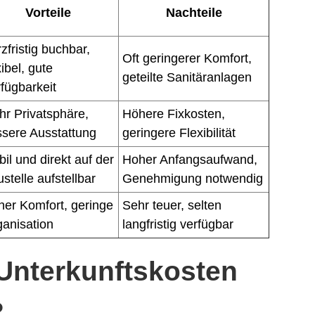
Vorteile
Nachteile
zfristig buchbar,
Oft geringerer Komfort,
xibel, gute
geteilte Sanitäranlagen
fügbarkeit
r Privatsphäre,
Höhere Fixkosten,
ssere Ausstattung
geringere Flexibilität
il und direkt auf der
Hoher Anfangsaufwand,
stelle aufstellbar
Genehmigung notwendig
er Komfort, geringe
Sehr teuer, selten
anisation
langfristig verfügbar
 Unterkunftskosten
?