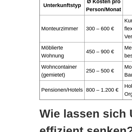
Ø Kosten pro
Unterkunftstyp
Person/Monat
Kur
Monteurzimmer
300 – 600 €
fle
Ver
Möblierte
Meh
450 – 900 €
Wohnung
be
Wohncontainer
Mob
250 – 500 €
(gemietet)
Bau
Hoh
Pensionen/Hotels
800 – 1.200 €
Org
Wie lassen sich
effizient senken