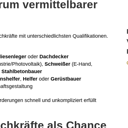
rum vermittelbarer
chkräfte mit unterschiedlichsten Qualifikationen.
liesenleger
oder
Dachdecker
strie/Photovoltaik),
Schweißer
(E-Hand,
r
Stahlbetonbauer
nshelfer
,
Helfer
oder
Gerüstbauer
aftsgestaltung
derungen schnell und unkompliziert erfüllt
achkräfte als Chance