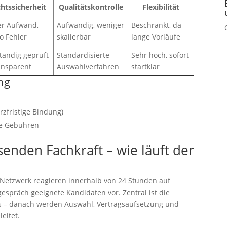
htssicherheit
Qualitätskontrolle
Flexibilität
r Aufwand,
Aufwändig, weniger
Beschränkt, da
ko Fehler
skalierbar
lange Vorläufe
ständig geprüft
Standardisierte
Sehr hoch, sofort
ansparent
Auswahlverfahren
startklar
ung
rzfristige Bindung)
te Gebühren
senden Fachkraft – wie läuft der
-Netzwerk reagieren innerhalb von 24 Stunden auf
espräch geeignete Kandidaten vor. Zentral ist die
s – danach werden Auswahl, Vertragsaufsetzung und
eitet.