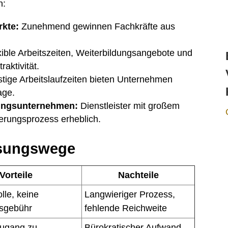
n:
rkte:
Zunehmend gewinnen Fachkräfte aus
ible Arbeitszeiten, Weiterbildungsangebote und
raktivität.
stige Arbeitslaufzeiten bieten Unternehmen
age.
lungsunternehmen:
Dienstleister mit großem
erungsprozess erheblich.
ösungswege
Vorteile
Nachteile
olle, keine
Langwieriger Prozess,
gsgebühr
fehlende Reichweite
Zugang zu
Bürokratischer Aufwand,