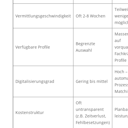
Teilwei
Vermittlungsgeschwindigkeit
Oft 2-8 Wochen
wenige
möglic
Massen
auf
Begrenzte
Verfügbare Profile
vorqual
Auswahl
Fachkr
Profile
Hoch –
automa
Digitalisierungsgrad
Gering bis mittel
Prozes
Match
Oft
untransparent
Planba
Kostenstruktur
(z.B. Zeitverlust,
leistu
Fehlbesetzungen)