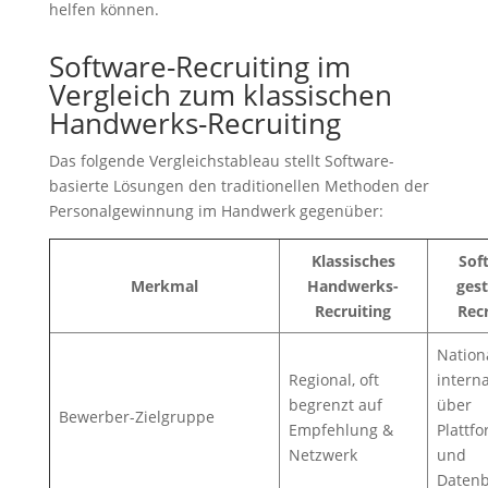
helfen können.
Software-Recruiting im
Vergleich zum klassischen
Handwerks-Recruiting
Das folgende Vergleichstableau stellt Software-
basierte Lösungen den traditionellen Methoden der
Personalgewinnung im Handwerk gegenüber:
Klassisches
Sof
Merkmal
Handwerks-
gest
Recruiting
Recr
Nation
Regional, oft
interna
begrenzt auf
über
Bewerber-Zielgruppe
Empfehlung &
Plattf
Netzwerk
und
Daten